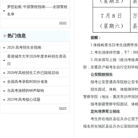
梦想起航·中国警校指南——全国警校
·
名单
more
热门信息
提醒：
·
1.体格检查当日考生须携带
2026 高考招生全指南
2. 考生须保持空腹，于7：0
香港城市大学2026年度本科招生资讯
·
3. 尚未填写上报《政治考
日
部，非重庆户籍考生自行交到学校
·
2026年高校招生工作已陆续启动
公安院校招生
·
全国高考录取时间分省表
报考公安普通高等院校公安
·
招生面试、体检、体能测评时间
当高考放榜的钟声敲响
·
警察学院（地址：重庆市沙坪坝区
2025年高考核心话题
报考新疆警察学院面试、体检
more
定向培养军士招生
考生所在地区县征兵办公室于
报名所在地区县征兵办公室组织