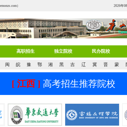
nzs.com）
2026年0
高职招生
独立院校
民办院校
闽
皖
豫
鄂
湘
黑
吉
辽
冀
晋
蒙
[ 江西 ]
高考招生推荐院校