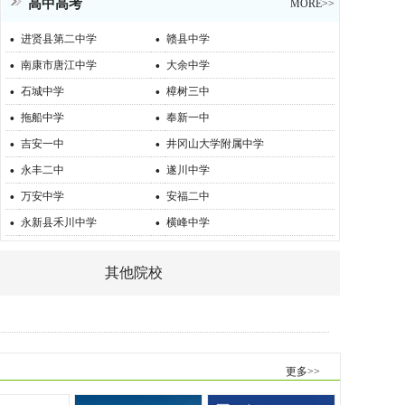
高中高考
MORE>>
·
·
进贤县第二中学
赣县中学
·
·
南康市唐江中学
大余中学
·
·
石城中学
樟树三中
·
·
拖船中学
奉新一中
·
·
吉安一中
井冈山大学附属中学
·
·
永丰二中
遂川中学
·
·
万安中学
安福二中
·
·
永新县禾川中学
横峰中学
其他院校
更多>>