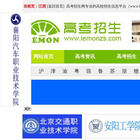
当前页：江西
[
返回首页
] 高考招生网专业的高校招生信息平台（www.lemo
网站首页
高考资讯
高考招生
京
沪
津
渝
粤
琼
鲁
苏
浙
赣
关闭