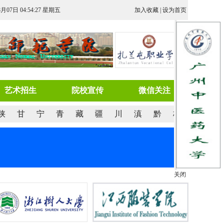
8月07日 04:54:28 星期五
加入收藏
|
设为首页
艺术招生
院校宣传
微信关注
陕
甘
宁
青
藏
疆
川
滇
黔
桂
关闭