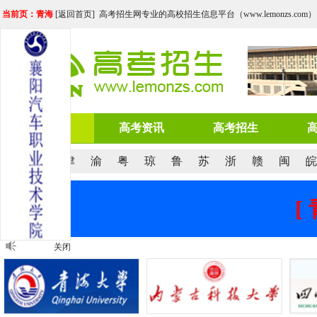
当前页：青海
[
返回首页
] 高考招生网专业的高校招生信息平台（www.lemonzs.com）
网站首页
高考资讯
高考招生
京
沪
津
渝
粤
琼
鲁
苏
浙
赣
闽
皖
[
关闭