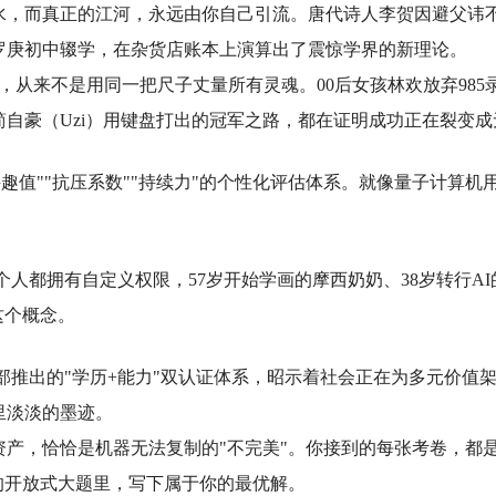
水，而真正的江河，永远由你自己引流。唐代诗人李贺因避父讳不
罗庚初中辍学，在杂货店账本上演算出了震惊学界的新理论。
，从来不是用同一把尺子丈量所有灵魂。00后女孩林欢放弃98
简自豪（Uzi）用键盘打出的冠军之路，都在证明成功正在裂变
趣值""抗压系数""持续力"的个性化评估体系。就像量子计算
。
人都拥有自定义权限，57岁开始学画的摩西奶奶、38岁转行A
这个概念。
育部推出的"学历+能力"双认证体系，昭示着社会正在为多元价值
里淡淡的墨迹。
资产，恰恰是机器无法复制的"不完美"。你接到的每张考卷，都
"的开放式大题里，写下属于你的最优解。