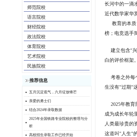
长河中的一滴
师范院校
近代数学家华
语言院校
教育的本质
财经院校
榜；电竞选手
政法院校
体育院校
建立包含"兴
艺术院校
白的评价框架
民族院校
考卷之外每个
推荐信息
生没有"过期"
·
五月沉淀底气，六月绽放锋芒
·
亲爱的勇士们
2025年教
·
结合2024年录取数据
成为成长年轮
2025年全国铁路专业院校的整理与分
·
人类最珍贵的
析
·
这道叫"人生
高校招生录取工作已经开始