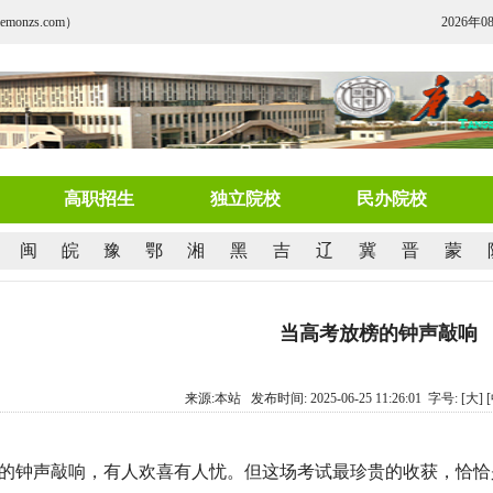
nzs.com）
2026年0
高职招生
独立院校
民办院校
闽
皖
豫
鄂
湘
黑
吉
辽
冀
晋
蒙
当高考放榜的钟声敲响
来源:本站 发布时间: 2025-06-25 11:26:01 字号:
[大]
的钟声敲响，有人欢喜有人忧。但这场考试最珍贵的收获，恰恰