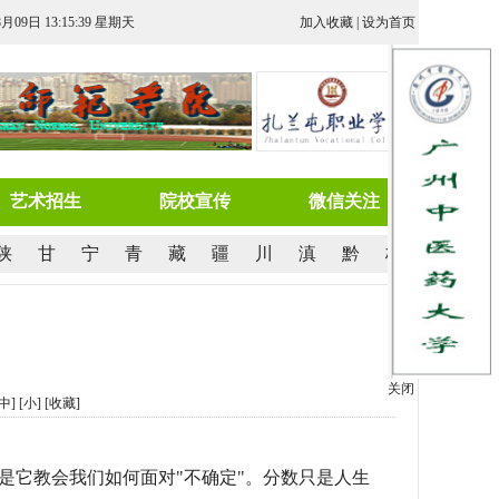
8月09日 13:15:39 星期天
加入收藏
|
设为首页
艺术招生
院校宣传
微信关注
陕
甘
宁
青
藏
疆
川
滇
黔
桂
关闭
[中]
[小]
[
收藏
]
是它教会我们如何面对"不确定"。分数只是人生