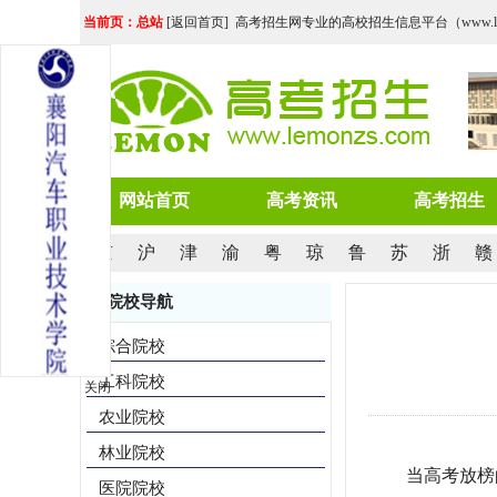
当前页：总站
[
返回首页
] 高考招生网专业的高校招生信息平台（www.lemo
网站首页
高考资讯
高考招生
京
沪
津
渝
粤
琼
鲁
苏
浙
赣
院校导航
综合院校
工科院校
关闭
农业院校
林业院校
当高考放榜
医院院校