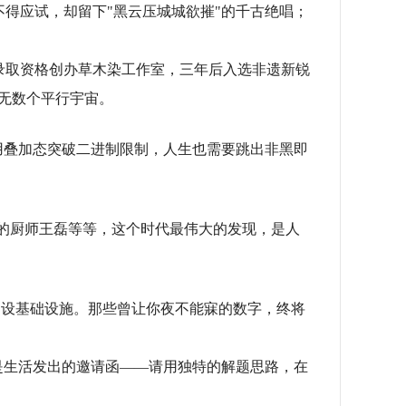
得应试，却留下"黑云压城城欲摧"的千古绝唱；
5录取资格创办草木染工作室，三年后入选非遗新锐
成无数个平行宇宙。
机用叠加态突破二进制限制，人生也需要跳出非黑即
I的厨师王磊等等，这个时代最伟大的发现，是人
架设基础设施。那些曾让你夜不能寐的数字，终将
是生活发出的邀请函——请用独特的解题思路，在