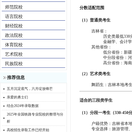
师范院校
分数适配范围‌
语言院校
（1）‌普通类考生‌
财经院校
‌吉林省‌：
政法院校
历史类最低338
金融学、会计学
体育院校
‌其他省份‌：
‌低分省份‌：新
艺术院校
‌中分段省份‌：
‌高分省份‌：海
民族院校
（2）‌艺术类考生‌
推荐信息
‌舞蹈生‌：吉林本地考生
·
五月沉淀底气，六月绽放锋芒
·
亲爱的勇士们
适合的三段类学生
·
结合2024年录取数据
（1）‌分段一考生（330-450分
2025年全国铁路专业院校的整理与分
·
析
‌户籍优势‌：吉林省本
·
‌专业选择‌：旅游管
高校招生录取工作已经开始