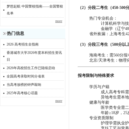
梦想起航·中国警校指南——全国警校
·
（2）‌分段二考生（450-500分
名单
‌热门专业机会‌：
more
计算机科学与技
金融学（辽宁48
热门信息
‌省外捡漏‌：上海考生
·
（3）‌分段三考生（500分以上
2026 高考招生全指南
香港城市大学2026年度本科招生资讯
·
‌海南考生‌：需560
日
‌北京/天津考生‌：物
·
2026年高校招生工作已陆续启动
·
报考限制与特殊要求‌
全国高考录取时间分省表
·
当高考放榜的钟声敲响
‌学历与户籍‌
·
成人高考专科需
2025年高考核心话题
异地考生需本地
more
‌健康与年龄‌
医学类专业需二
年龄≥18岁，2
‌专业资质限制‌
护理学需执业护
烹饪工艺与营养