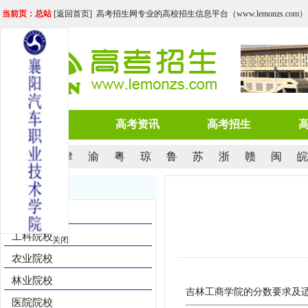
当前页：总站
[
返回首页
] 高考招生网专业的高校招生信息平台（www.lemonzs.com）
网站首页
高考资讯
高考招生
京
沪
津
渝
粤
琼
鲁
苏
浙
赣
闽
皖
院校导航
综合院校
工科院校
关闭
农业院校
林业院校
吉林工商学院的分数要求及适
医院院校