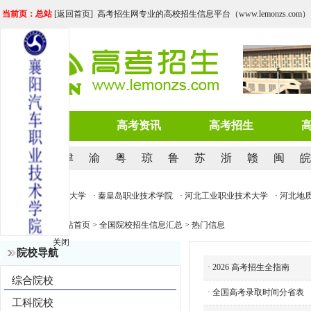
当前页：总站
[
返回首页
] 高考招生网专业的高校招生信息平台（www.lemonzs.com）
网站首页
高考资讯
高考招生
京
沪
津
渝
粤
琼
鲁
苏
浙
赣
闽
皖
质大学
· 华北电力大学
· 秦皇岛职业技术学院
· 河北工业职业技术大学
· 河北地
当前位置：
网站首页
>
全国院校招生信息汇总
>
热门信息
关闭
院校导航
·
2026 高考招生全指南
综合院校
·
全国高考录取时间分省表
工科院校