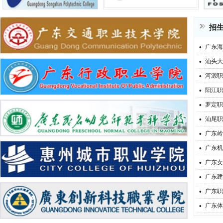
招
·
广东海
·
汕头大
·
河源职
·
阳江职
·
罗定职
·
汕尾职
·
广东岭
·
广东机
·
广东女
·
广东建
·
广东职
·
广东体