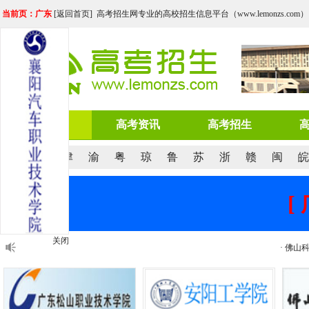
当前页：广东
[
返回首页
] 高考招生网专业的高校招生信息平台（www.lemonzs.com）
网站首页
高考资讯
高考招生
京
沪
津
渝
粤
琼
鲁
苏
浙
赣
闽
皖
[
关闭
· 佛山