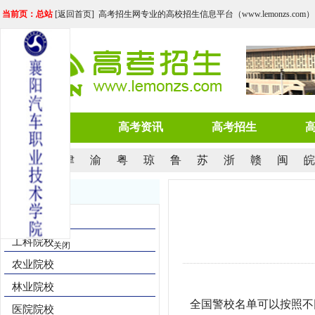
当前页：总站
[
返回首页
] 高考招生网专业的高校招生信息平台（www.lemonzs.com）
网站首页
高考资讯
高考招生
京
沪
津
渝
粤
琼
鲁
苏
浙
赣
闽
皖
院校导航
综合院校
工科院校
关闭
农业院校
林业院校
全国警校名单可以按照不
医院院校