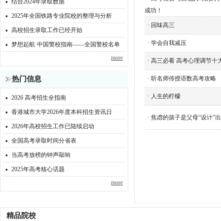
·
结合2024年录取数据
·
成功！
2025年全国铁路专业院校的整理与分析
·
·
回味高三
高校招生录取工作已经开始
·
·
学会自我减压
梦想起航·中国警校指南——全国警校名单
more
·
高三必看 高考心理调节十
热门信息
·
听名师传授语数高考攻略
·
·
人生的柠檬
2026 高考招生全指南
·
香港城市大学2026年度本科招生资讯日
·
焦虑的孩子是父母“设计”
·
2026年高校招生工作已陆续启动
·
全国高考录取时间分省表
·
当高考放榜的钟声敲响
·
2025年高考核心话题
more
精品院校