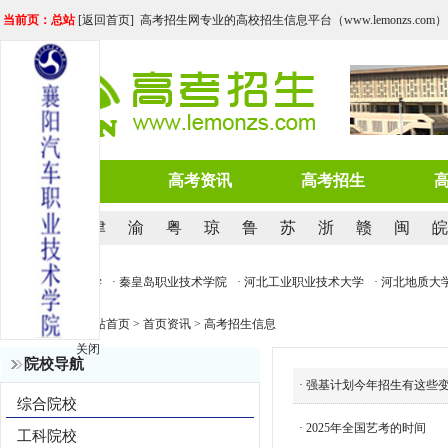
当前页：总站
[
返回首页
] 高考招生网专业的高校招生信息平台（www.lemonzs.com）
网站首页
高考资讯
高考招生
京
沪
津
渝
粤
琼
鲁
苏
浙
赣
闽
皖
学
· 华北电力大学
· 秦皇岛职业技术学院
· 河北工业职业技术大学
· 河北地质大
当前位置：
网站首页
>
首页资讯
>
高考招生信息
关闭
院校导航
·
强基计划今年招生有这些
综合院校
·
2025年全国艺考的时间
工科院校