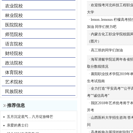
·
欢迎报考河北科技工程职
农业院校
大学
林业院校
·
lemon..lemonzs 柠檬高
医院院校
加油 同学们努力吧
师范院校
·
内蒙古化工职业学院校园
（图片）
语言院校
·
高三班的同学们加油
财经院校
·
海军潜艇学院近两年各省
政法院校
取分数线情况
体育院校
·
襄阳职业技术学院2019年
生考试指南
艺术院校
·
全力打造“平安高考”“公平
民族院校
考”“诚信高考”
·
我区2018年艺术统考将于
推荐信息
开考
·
五月沉淀底气，六月绽放锋芒
·
山西医科大学招生咨询 答
·
问
亲爱的勇士们
·
高考检验与展现的时刻到了