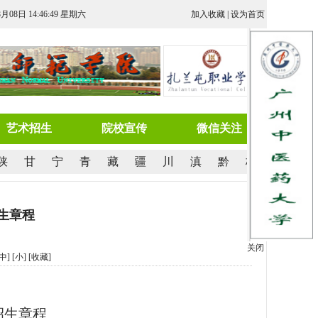
8月08日 14:46:49 星期六
加入收藏
|
设为首页
艺术招生
院校宣传
微信关注
陕
甘
宁
青
藏
疆
川
滇
黔
桂
招生章程
关闭
[中]
[小]
[
收藏
]
招生章程