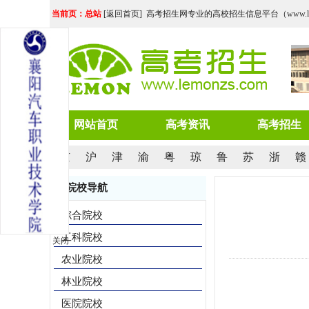
当前页：总站
[
返回首页
] 高考招生网专业的高校招生信息平台（www.lemo
网站首页
高考资讯
高考招生
京
沪
津
渝
粤
琼
鲁
苏
浙
赣
院校导航
综合院校
工科院校
关闭
农业院校
林业院校
医院院校