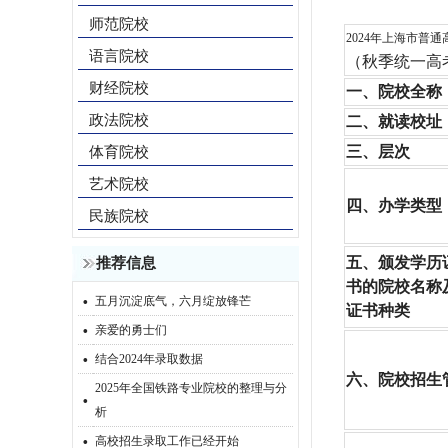
师范院校
2024年上海市普
语言院校
（秋季统一高
财经院校
一、院校全称
政法院校
二、就读校址
三、层次
体育院校
艺术院校
四、办学类型
民族院校
五、颁发学历
推荐信息
书的院校名称
·
五月沉淀底气，六月绽放锋芒
证书种类
·
亲爱的勇士们
·
结合2024年录取数据
六、院校招生
2025年全国铁路专业院校的整理与分
·
析
·
高校招生录取工作已经开始