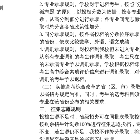
2. 专业录取规则。学校对于进档考生，按照“
则
循志愿”的原则，以投档分数为依据，按各专
数，从高分到低分进行录取；各专业间无志愿
取时总分含各省政策性加分。
3. 同分录取规则。按各省投档的分数位序录
的省份，依次比较数学、外语、语文成绩。
4. 调剂录取规则。对投档到我校但未进入专
从所有专业调剂的考生作调剂录取。考生只在
的未录满专业予以调剂录取。学校根据投档综
考生高中综合素质评价信息进行调剂录取。对
调剂的考生予以退档。
（二） 实施高考综合改革的省（区、市）录
以省招办规定为准。同时，考生的选考科目须
专业在该省份公布的相关要求。
三、
征集志愿规则
投档生源不足时，省级招办可在同批次录取控
按剩余招生计划数100%进行征集志愿投档，
不变。若生源仍不足，我校不作降分录取，将
划调配至生源充足的省市安排录取。