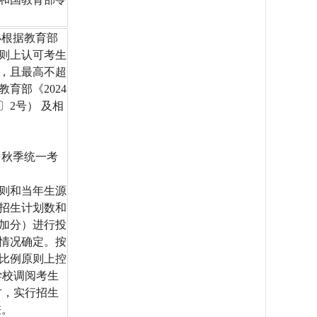
办根据教育部
则上认可考生
，且最高不超
育部《2024
〕2号） 及相
（秋季统一考
规则和当年生源
招生计划数和
加分）进行投
情况确定。按
比例原则上控
学校调阅考生
古，实行招生
差。