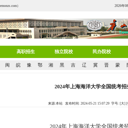
nzs.com）
2026年0
高职招生
独立院校
民办院校
闽
皖
豫
鄂
湘
黑
吉
辽
冀
晋
蒙
2024年上海海洋大学全国统考
来源:本站 发布时间: 2024-05-21 15:07:29 字号:
[大]
2024年上海海洋大学全国统考