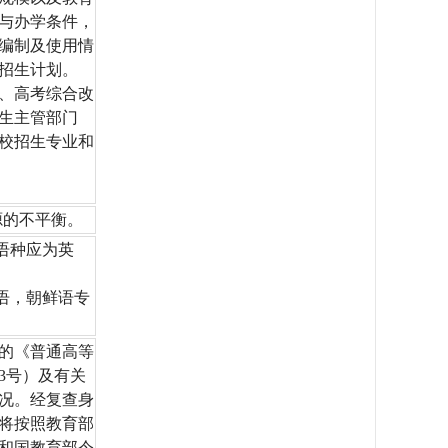
与办学条件，
编制及使用情
招生计划。
划、高考综合改
生主管部门
学校招生专业和
源的不平衡。
语种应为英
语，朝鲜语专
的《普通高等
3号）及有关
况。经复查身
将按照教育部
和国教育部令