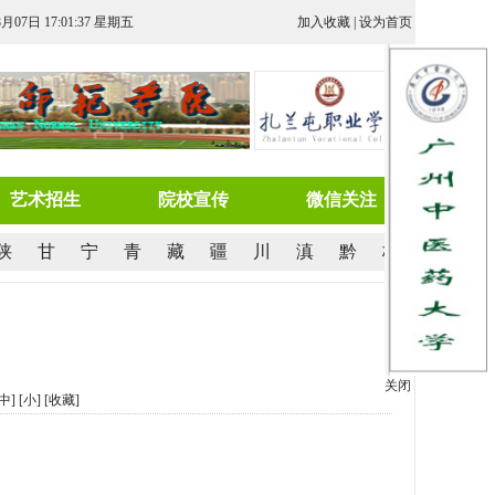
8月07日 17:01:37 星期五
加入收藏
|
设为首页
艺术招生
院校宣传
微信关注
陕
甘
宁
青
藏
疆
川
滇
黔
桂
关闭
[中]
[小]
[
收藏
]