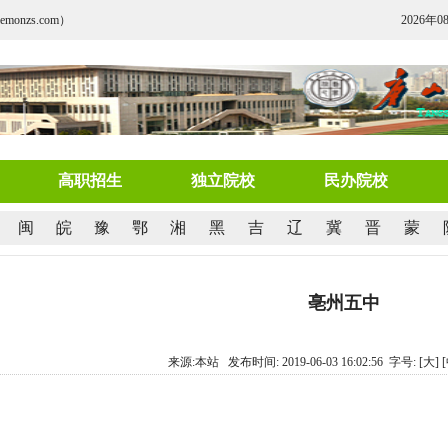
nzs.com）
2026年0
高职招生
独立院校
民办院校
闽
皖
豫
鄂
湘
黑
吉
辽
冀
晋
蒙
亳州五中
来源:本站 发布时间: 2019-06-03 16:02:56 字号:
[大]