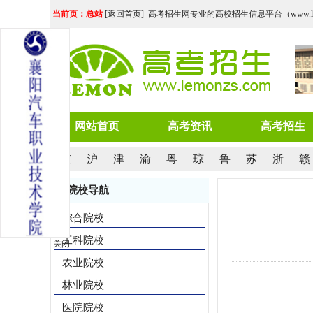
当前页：总站
[
返回首页
] 高考招生网专业的高校招生信息平台（www.lemo
网站首页
高考资讯
高考招生
京
沪
津
渝
粤
琼
鲁
苏
浙
赣
院校导航
综合院校
工科院校
关闭
农业院校
林业院校
医院院校