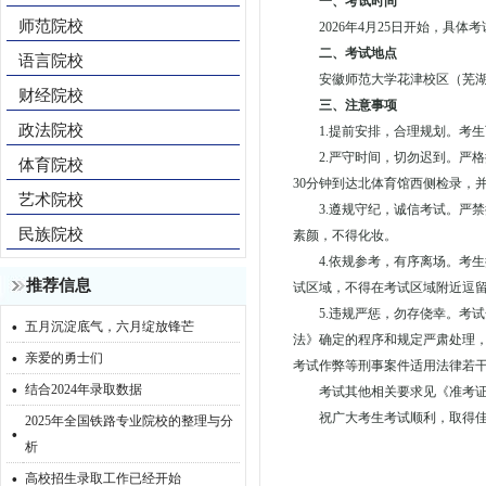
一、考试时间
师范院校
2026年4月25日开始，具
二、考试地点
语言院校
安徽师范大学花津校区（芜湖
财经院校
三、注意事项
政法院校
1.提前安排，合理规划。考
2.严守时间，切勿迟到。严
体育院校
30分钟到达北体育馆西侧检录，
艺术院校
3.遵规守纪，诚信考试。严
民族院校
素颜，不得化妆。
4.依规参考，有序离场。考
推荐信息
试区域，不得在考试区域附近逗
5.违规严惩，勿存侥幸。考
·
五月沉淀底气，六月绽放锋芒
法》确定的程序和规定严肃处理
·
亲爱的勇士们
考试作弊等刑事案件适用法律若
·
结合2024年录取数据
考试其他相关要求见《准考证》和《
祝广大考生考试顺利，取得
2025年全国铁路专业院校的整理与分
·
析
·
高校招生录取工作已经开始