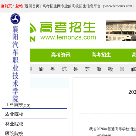
当前页：总站
[
返回首页
] 高考招生网专业的高校招生信息平台（www.lemonzs.com）
网站首页
高考资讯
高考招生
京
沪
津
渝
粤
琼
鲁
苏
浙
赣
闽
皖
院校导航
2
综合院校
工科院校
关闭
农业院校
林业院校
我省2026年普通高等学校
医院院校