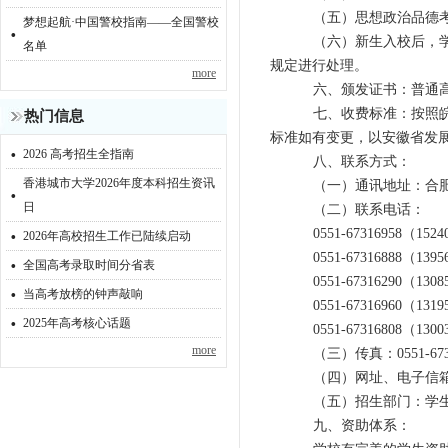
（五）思想政治品德考
梦想起航·中国警校指南——全国警校
·
（六）新生入校后，
名单
规定进行处理。
more
六、颁发证书：
普通
七、收费标准：
按照皖
热门信息
标准如有变更，以安徽省发
·
2026 高考招生全指南
八、联系方式：
香港城市大学2026年度本科招生资讯
·
（一）通讯地址：合肥市
日
（二）联系电话：
·
0551-67316958
（1524
2026年高校招生工作已陆续启动
·
0551-67316888
（1395
全国高考录取时间分省表
0551-67316290
（1308
·
当高考放榜的钟声敲响
0551-67316960
（1319
·
2025年高考核心话题
0551-67316808
（1300
more
（三）传真：0551-673
（四）网址、电子信箱：https
（五）招生部门：学
九、资助体系：