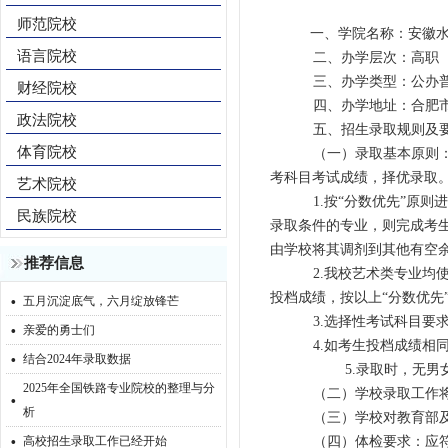
师范院校
一、学院名称：
安徽
语言院校
二、办学层次：
高职
三、办学类型：
公办
财经院校
四、办学地址：
合肥
政法院校
五、招生录取规则及
体育院校
（一）录取基本原则：
考科目考试成绩，择优录取
艺术院校
1.
按“分数优先”原则
民族院校
录取条件的专业，则完成考
由学校将其调剂到其他有空
推荐信息
2.
我校艺术类专业均
·
投档成绩，按以上“分数优先
五月沉淀底气，六月绽放锋芒
·
3.
选择性考试科目要
亲爱的勇士们
4.
如考生投档成绩相
·
结合2024年录取数据
5.
录取时，无男
2025年全国铁路专业院校的整理与分
·
（二）学校录取工作
析
（三）学校对教育部
·
高校招生录取工作已经开始
（四）体检要求：应