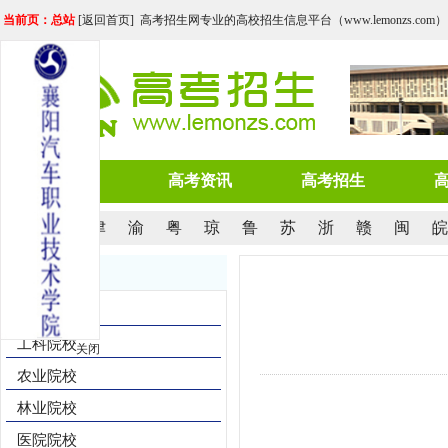
当前页：总站
[
返回首页
] 高考招生网专业的高校招生信息平台（www.lemonzs.com）
网站首页
高考资讯
高考招生
京
沪
津
渝
粤
琼
鲁
苏
浙
赣
闽
皖
院校导航
综合院校
工科院校
关闭
农业院校
林业院校
医院院校