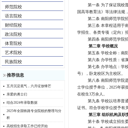
第一条 为了保证我校
师范院校
国高等教育法》等法律法规
语言院校
第二条 南阳师范学院
财经院校
第三条 本章程适用于
学招生、各类专项（定向）
政法院校
第四条 南阳师范学院
体育院校
第二章 学校概况
艺术院校
第五条 学校全称：南
第六条 办学性质：省
民族院校
第七条 办学地点：学
号），卧龙校区为主校区。
推荐信息
第八条 南阳师范学院是
·
五月沉淀底气，六月绽放锋芒
士学位授予单位，2025年
·
在校生3万余人。
亲爱的勇士们
·
第九条 学校以培养普
结合2024年录取数据
证书。符合学校学位授予有
2025年全国铁路专业院校的整理与分
·
第三章 组织机构及职
析
第十条 学校成立招生
·
高校招生录取工作已经开始