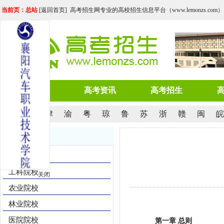
当前页：总站
[
返回首页
] 高考招生网专业的高校招生信息平台（www.lemonzs.com）
网站首页
高考资讯
高考招生
京
沪
津
渝
粤
琼
鲁
苏
浙
赣
闽
皖
院校导航
综合院校
工科院校
关闭
农业院校
林业院校
医院院校
第一章 总则