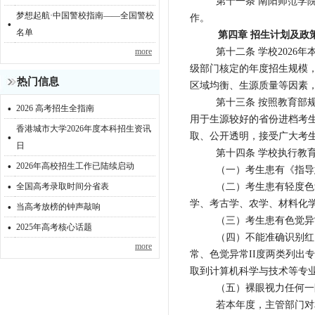
第十一条 南阳师范学
梦想起航·中国警校指南——全国警校
·
作。
名单
第四章 招生计划及政
第十二条 学校202
more
级部门核定的年度招生规模
热门信息
区域均衡、生源质量等因素
·
第十三条 按照教育部
2026 高考招生全指南
用于生源较好的省份进档考
香港城市大学2026年度本科招生资讯
·
取、公开透明，接受广大考
日
第十四条 学校执行教
·
2026年高校招生工作已陆续启动
（一）考生患有《指导
·
（二）考生患有轻度色
全国高考录取时间分省表
·
学、考古学、农学、材料化
当高考放榜的钟声敲响
·
（三）考生患有色觉异
2025年高考核心话题
（四）不能准确识别红
more
常、色觉异常II度两类列
取到计算机科学与技术等专
（五）裸眼视力任何一
若本年度，主管部门对