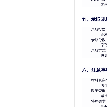
高
五、录取规
录取批次
高
录取分数
录
录取方式
按
六、注意事
材料真实
考
政策查询
考
特殊要求
部