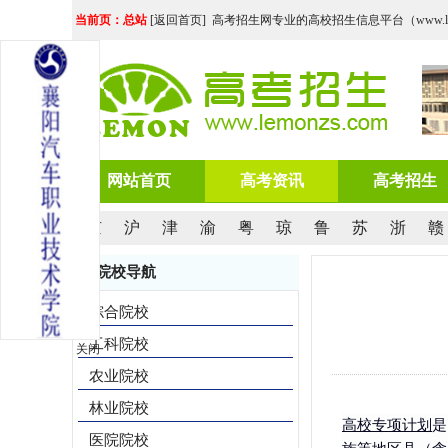
当前页：总站
[
返回首页
] 高考招生网专业的高校招生信息平台（www.lemo
网站首页
高考资讯
高考招生
京
沪
津
渝
粤
琼
鲁
苏
浙
赣
院校导航
综合院校
工科院校
关闭
农业院校
林业院校
高校专项计划
是
医院院校