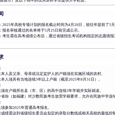
县级市）及以下高中的优秀农村学生提供升学机会。
间
：2025年高校专项计划的报名截止时间为
4月20日
，较往年提前了5
：报名审核通过的名单将于
5月25日前
完成公示。
：考生需在高考成绩公布后，通过省级招生考试机构指定的志愿填报
。
求
：
生本人及父亲、母亲或法定监护人的户籍须在实施区域的农村。
生本人须具有当地连续
3年以上户籍
（截至2025年8月31日）。
：
生须在户籍所在县（市、区）的高中连续
3年学籍
并实际就读。
分省份（如福建）对少数民族考生放宽学籍要求，允许在民族中学连
：
生须参加2025年普通高考报名。
考成绩需达到省级招生委员会划定的录取分数线或
相关高校
的最低控