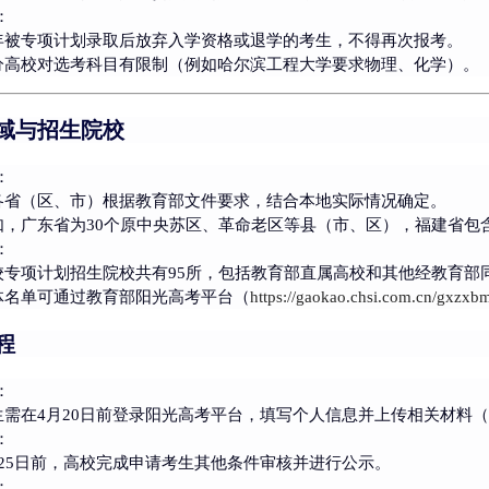
：
年被专项计划录取后放弃入学资格或退学的考生，
不得再次报考
。
分高校对选考科目有限制（例如哈尔滨工程大学要求物理、化学）。
域与招生院校
：
各省（区、市）根据教育部文件要求，结合本地实际情况确定。
如，广东省为30个原中央苏区、革命老区等县（市、区），福建省包
：
校专项计划招生院校共有
95所
，包括教育部直属高校和其他经教育部
体名单可通过教育部阳光高考平台（
https://gaokao.chsi.com.cn/gxzxb
程
：
生需在4月20日前登录阳光高考平台，填写个人信息并上传相关材料
：
月25日前，高校完成申请考生其他条件审核并进行公示。
：