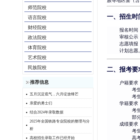
族等地区县（含
师范院校
一、招生时
语言院校
财经院校
报名时间
审核公示
政法院校
志愿填报
体育院校
计划志愿
艺术院校
民族院校
二、报考要
推荐信息
户籍要求
考
·
五月沉淀底气，六月绽放锋芒
考
·
亲爱的勇士们
学籍要求
·
考
结合2024年录取数据
部
2025年全国铁路专业院校的整理与分
·
成绩要求
析
考
·
高
高校招生录取工作已经开始