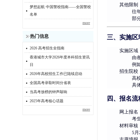
其他限制
梦想起航·中国警校指南——全国警校
·
往
名单
部
more
热门信息
三、实施区
·
2026 高考招生全指南
实施区域
香港城市大学2026年度本科招生资讯
由
·
例
日
·
招生院校
2026年高校招生工作已陆续启动
高
·
全国高考录取时间分省表
具
·
当高考放榜的钟声敲响
四、报名流
·
2025年高考核心话题
more
网上报名
考
材料审核
5
志愿填报