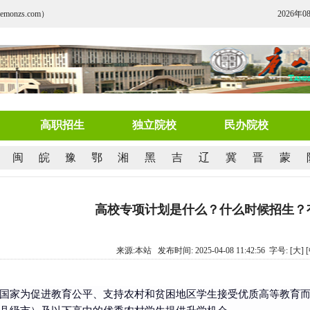
nzs.com）
2026年0
高职招生
独立院校
民办院校
闽
皖
豫
鄂
湘
黑
吉
辽
冀
晋
蒙
高校专项计划是什么？什么时候招生？
来源:本站 发布时间: 2025-04-08 11:42:56 字号:
[大]
国家为促进教育公平、支持农村和贫困地区学生接受优质高等教育