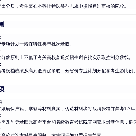
考出分后，考生需在本科批特殊类型志愿中填报通过审核的院校。
则
：
校专项计划一般在
特殊类型批次
录取。
：
取分数原则上不低于有关高校普通类招生所在批次录取控制分数线。
：
高考投档成绩从高到低择优录取，分省份专业计划分配参考生源比例
项
性
：
生须确保户籍、学籍等材料真实，伪造材料者将取消资格并禁考1-3年
：
生需及时登录阳光高考平台和省级教育考试院官网获取最新信息，确
：
分高校对选考科目有限制，考生须仔细查看招生简章。