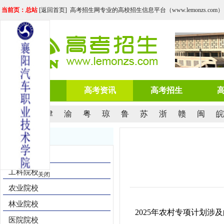
当前页：总站
[
返回首页
] 高考招生网专业的高校招生信息平台（www.lemonzs.com）
网站首页
高考资讯
高考招生
京
沪
津
渝
粤
琼
鲁
苏
浙
赣
闽
皖
院校导航
综合院校
工科院校
关闭
农业院校
林业院校
2025年农村专项计划涉
医院院校