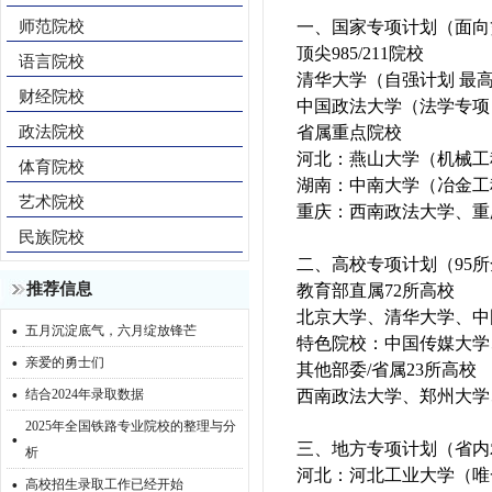
师范院校
一、国家专项计划（面向
‌顶尖985/211院校‌
语言院校
清华大学（自强计划 最
财经院校
中国政法大学（法学专项
政法院校
‌省属重点院校‌
河北：燕山大学（机械工
体育院校
湖南：中南大学（冶金工
艺术院校
重庆：西南政法大学、重
民族院校
二、高校专项计划（95
推荐信息
‌教育部直属72所高校‌
北京大学、清华大学、中
·
五月沉淀底气，六月绽放锋芒
特色院校：中国传媒大学
·
亲爱的勇士们
‌其他部委/省属23所高校‌
·
结合2024年录取数据
西南政法大学、郑州大学
2025年全国铁路专业院校的整理与分
·
三、地方专项计划（省内
析
·
‌河北‌：河北工业大学（唯
高校招生录取工作已经开始