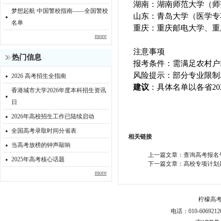
‌湖南‌：湖南师范大学（师
梦想起航·中国警校指南——全国警校
·
‌山东‌：青岛大学（医学
名单
‌重庆‌：重庆邮电大学、
more
注意事项
热门信息
‌报考条件‌：需满足农
·
‌风险提示‌：部分专业限
2026 高考招生全指南
‌建议‌
：具体名单以各省2
香港城市大学2026年度本科招生资讯
·
日
·
2026年高校招生工作已陆续启动
·
全国高考录取时间分省表
相关链接
·
当高考放榜的钟声敲响
·
上一篇文章：
查询高考报名
2025年高考核心话题
下一篇文章：
高校专项计划
more
柠檬高
电话：010-6069212